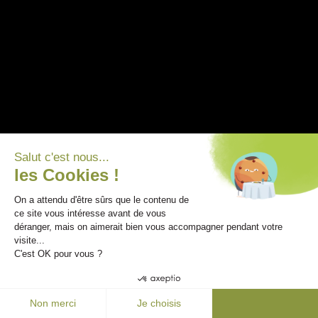
Salut c'est nous...
les Cookies !
On a attendu d'être sûrs que le contenu de
ce site vous intéresse avant de vous
DES PRODUITS QUI RESPECTENT LES
déranger, mais on aimerait bien vous accompagner pendant votre
visite...
SAISONS
C'est OK pour vous ?
Maison Bordelaise
Non merci
Je choisis