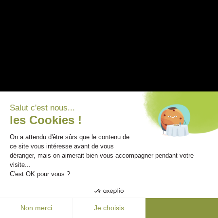
Salut c'est nous...
les Cookies !
On a attendu d'être sûrs que le contenu de
ce site vous intéresse avant de vous
DES PRODUITS QUI RESPECTENT LES
déranger, mais on aimerait bien vous accompagner pendant votre
visite...
SAISONS
C'est OK pour vous ?
Maison Bordelaise
Non merci
Je choisis